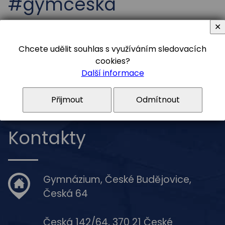
#gymceska
✕
Chcete udělit souhlas s využíváním sledovacích
cookies?
Další informace
Facebook
Youtube
Instagram
Přijmout
Odmítnout
Kontakty
Gymnázium, České Budějovice,
Česká 64
Česká 142/64, 370 21 České