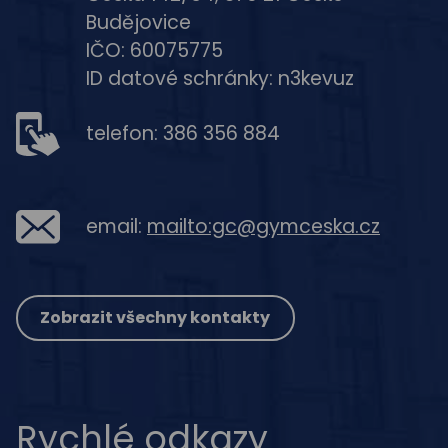
Budějovice
IČO: 60075775
ID datové schránky: n3kevuz
telefon: 386 356 884
email:
mailto:gc@gymceska.cz
Zobrazit všechny kontakty
Rychlé odkazy