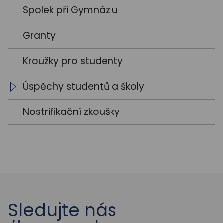
Trenéři
Studentský parlament
Spolek při Gymnáziu
Školská rada
Granty
Kroužky pro studenty
Úspěchy studentů a školy
Školní rok 2021 / 2022
Nostrifikační zkoušky
Školní rok 2022 / 2023
Sledujte nás