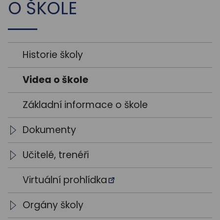
O ŠKOLE
Historie školy
Videa o škole
Základní informace o škole
Dokumenty
Školní vzdělávací programy
Učitelé, trenéři
Výroční zprávy
Vedení školy
Virtuální prohlídka
Výsledky VŘ
Vyučující
Orgány školy