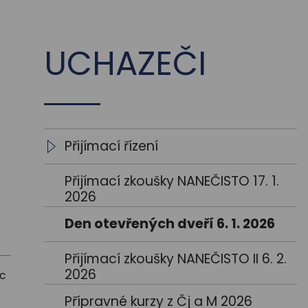
UCHAZEČI
Přijímací řízení
Přijímací řízení na všeobecné
Přijímací zkoušky NANEČISTO 17. 1.
gymnázium
2026
Přijímací řízení na sportovní
Den otevřených dveří 6. 1. 2026
gymnázium
Přijímací zkoušky NANEČISTO II 6. 2.
2026
ic
Přípravné kurzy z Čj a M 2026