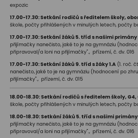
expozic
17.00-17.30: Setkání rodičů s ředitelem školy, ob
škole, počty přihlášených v minulých letech, počty bo
17.00-17.30: Setkání žáků 5. tříd s našimi primány
přijímačky nanečisto, jaké to je na gymnáziu (hodno
připravoval/a loni na přijímačky"., přízemí, č. dv. 016
17.00-17.30: Setkání žáků 9. tříd s žáky 1.A
(1. roč. 
nanečisto, jaké to je na gymnáziu (hodnocení po zhru
přijímačky"., přízemí, č. dv. 015
18.00-18.30: Setkání rodičů s ředitelem školy, G4,
škole, počty přihlášených v minulých letech, počty bo
18.00-18.30: Setkání žáků 5. tříd s našimi primány
přijímačky nanečisto, jaké to je na gymnáziu (hodno
připravoval/a loni na přijímačky"., přízemí, č. dv. 016