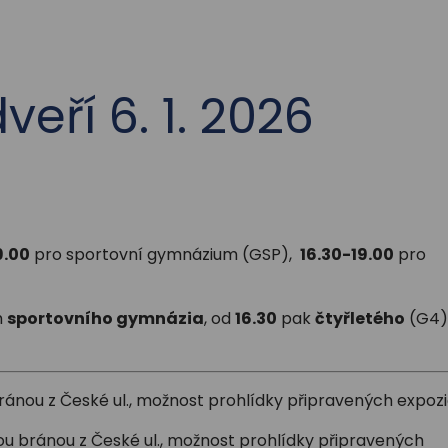
eří 6. 1. 2026
9.00
pro sportovní gymnázium (GSP),
16.30-19.00
pro
m
sportovního gymnázia
, od
16.30
pak
čtyřletého
(G4)
ránou z České ul., možnost prohlídky připravených expoz
ou bránou z České ul., možnost prohlídky připravených