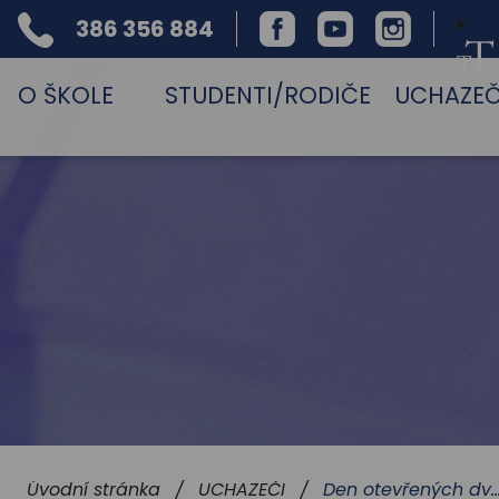
386 356 884
Facebook
Youtube
Instagram
Telefon
O ŠKOLE
STUDENTI/RODIČE
UCHAZEČ
Den otevřených dveří 6. 
Úvodní stránka
UCHAZEČI
/
/