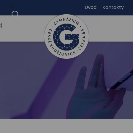
Úvod
Kontakty
I
Gymnázium,
České
Budějovice,
Česká
64
1. 2026