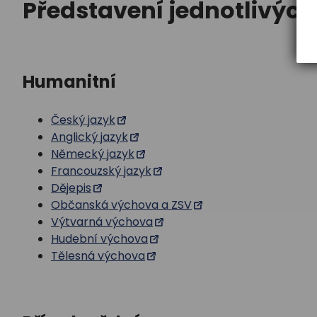
Představení jednotlivýc
Humanitní
Český jazyk
Anglický jazyk
Německý jazyk
Francouzský jazyk
Dějepis
Občanská výchova a ZSV
Výtvarná výchova
Hudební výchova
Tělesná výchova