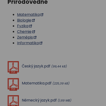
Přírodovědné
Matematika
Biologie
Fyzika
Chemie
Zeměpis
Informatika
Český jazyk.pdf
(99,44 kB)
PDF
Matematika.pdf
(225,39 kB)
PDF
Německý jazyk.pdf
(1,69 MB)