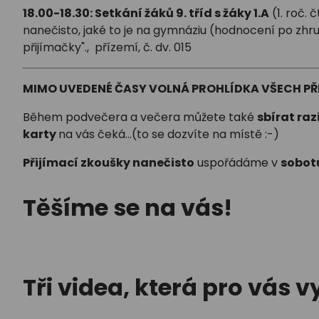
18.00-18.30: Setkání žáků 9. tříd s žáky 1.A
(1. roč. 
nanečisto, jaké to je na gymnáziu (hodnocení po zhru
přijímačky"., přízemí, č. dv. 015
MIMO UVEDENÉ ČASY VOLNÁ PROHLÍDKA VŠECH P
Během podvečera a večera můžete také
sbírat raz
karty
na vás čeká...(to se dozvíte na místě :-)
Přijímací zkoušky nanečisto
uspořádáme v
sobotu
Těšíme se na vás!
Tři videa, která pro vás vy