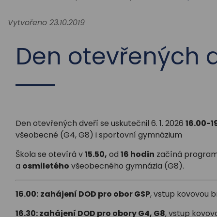
Vytvořeno 23.10.2019
Den otevřených dv
Den otevřených dveří se uskutečnil 6. 1. 2026
16.00-1
všeobecné (G4, G8) i sportovní gymnázium
Škola se otevírá v
15.50,
od
16 hodin
začíná progra
a
osmiletého
všeobecného gymnázia (G8).
16.00:
zahájení DOD pro obor GSP
, vstup kovovou b
16.30: zahájení DOD pro obory G4, G8
, vstup kovov