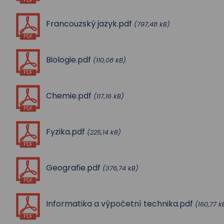
PDF
Francouzský jazyk.pdf
(797,48 kB)
PDF
Biologie.pdf
(110,08 kB)
PDF
Chemie.pdf
(117,16 kB)
PDF
Fyzika.pdf
(225,14 kB)
PDF
Geografie.pdf
(376,74 kB)
PDF
Informatika a výpočetní technika.pdf
(160,77 k
PDF