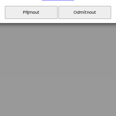
h předmětů
Přijmout
Odmítnout