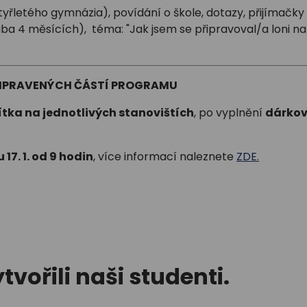
čtyřletého gymnázia), povídání o škole, dotazy, přijímačky
ba 4 měsících), téma: "Jak jsem se připravoval/a loni na
ŘIPRAVENÝCH ČÁSTÍ PROGRAMU
ítka na jednotlivých stanovištích
, po vyplnění
dárko
 17. 1. od 9 hodin
, více informací naleznete
ZDE.
tvořili naši studenti.