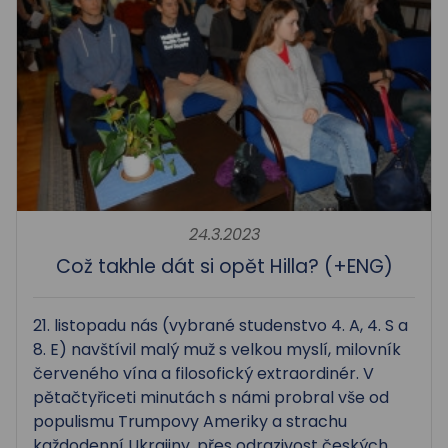
24.3.2023
Což takhle dát si opět Hilla? (+ENG)
21. listopadu nás (vybrané studenstvo 4. A, 4. S a
8. E) navštívil malý muž s velkou myslí, milovník
červeného vína a filosofický extraordinér. V
pětačtyřiceti minutách s námi probral vše od
populismu Trumpovy Ameriky a strachu
každodenní Ukrajiny, přes odrazivost českých