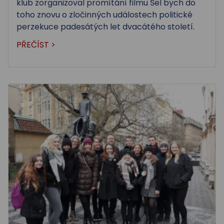
klub zorganizoval promítání filmu Šel bych do
toho znovu o zločinných událostech politické
perzekuce padesátých let dvacátého století.
PŘEČÍST